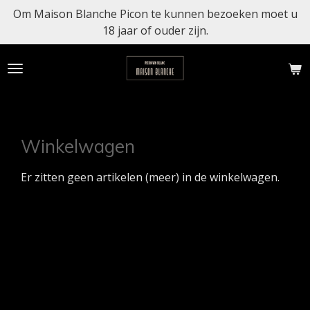
Om Maison Blanche Picon te kunnen bezoeken moet u
Ga
18 jaar of ouder zijn.
direct
naar
de
hoofdinhoud
Winkelwagen
Er zitten geen artikelen (meer) in de winkelwagen.